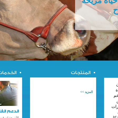
المنتجات
الخدمات
ة
المزيد >>
عم
رات
الدعم الف
كار
الآن بعد ان قم