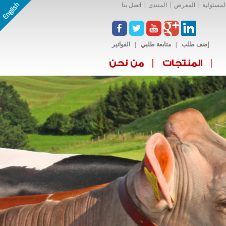
|
|
|
المسئولية
المعرض
المنتدى
اتصل بنا
إضف طلب
|
متابعة طلبي
|
الفواتير
|
|
المنتجات
من نحن