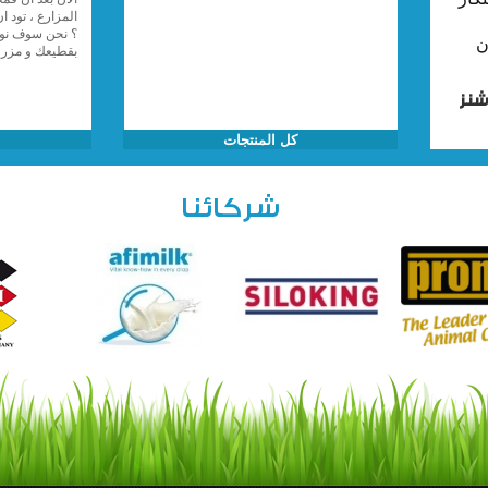
المزارع ، تود ا
؟ نحن سوف نو
ن
بقطيعك و مزر
شنز
كل المنتجات
شركائنا