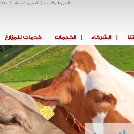
|
|
Jump to Navigation
الشروط و الاحكام‎
الأخبار و الفعاليات
إخلاء 
|
|
|
نا
الشركاء
الخدمات
خدمات للمزارع
لان